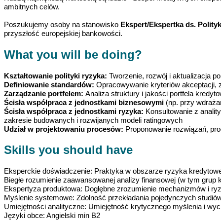
ambitnych celów.
Poszukujemy osoby na stanowisko
Ekspert/Ekspertka ds. Polity
przyszłość europejskiej bankowości.
What you will be doing?
Kształtowanie polityki ryzyka:
Tworzenie, rozwój i aktualizacja p
Definiowanie standardów:
Opracowywanie kryteriów akceptacji, 
Zarządzanie portfelem:
Analiza struktury i jakości portfela kr
Ścisła współpraca z jednostkami biznesowymi
(np. przy wdraża
Ścisła współpraca z jednostkami ryzyka:
Konsultowanie z analit
zakresie budowanych i rozwijanych modeli ratingowych
Udział w projektowaniu procesów:
Proponowanie rozwiązań, proc
Skills you should have
Eksperckie doświadczenie: Praktyka w obszarze ryzyka kredytowego
Biegłe rozumienie zaawansowanej analizy finansowej (w tym grup 
Ekspertyza produktowa: Dogłębne zrozumienie mechanizmów i ryzyka
Myślenie systemowe: Zdolność przekładania pojedynczych studiów 
Umiejętności analityczne: Umiejętność krytycznego myślenia i wy
Języki obce: Angielski min B2