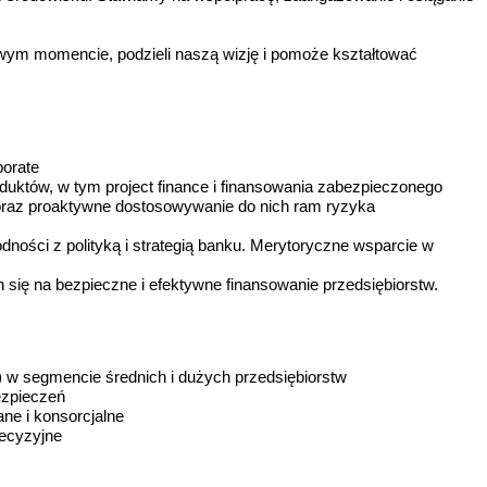
wym momencie, podzieli naszą wizję i pomoże kształtować
porate
uktów, w tym project finance i finansowania zabezpieczonego
h oraz proaktywne dostosowywanie do nich ram ryzyka
ności z polityką i strategią banku. Merytoryczne wsparcie w
 się na bezpieczne i efektywne finansowanie przedsiębiorstw.
) w segmencie średnich i dużych przedsiębiorstw
ezpieczeń
ne i konsorcjalne
decyzyjne