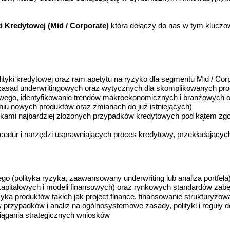
ki Kredytowej (Mid / Corporate)
która dołączy do nas w tym kluczo
olityki kredytowej oraz ram apetytu na ryzyko dla segmentu Mid / Cor
zasad underwritingowych oraz wytycznych dla skomplikowanych prod
edytowego, identyfikowanie trendów makroekonomicznych i branżowyc
niu nowych produktów oraz zmianach do już istniejących)
ykami najbardziej złożonych przypadków kredytowych pod kątem zgod
edur i narzędzi usprawniających proces kredytowy, przekładających
 (polityka ryzyka, zaawansowany underwriting lub analiza portfela
kapitałowych i modeli finansowych) oraz rynkowych standardów zab
 produktów takich jak project finance, finansowanie strukturyzowa
przypadków i analiz na ogólnosystemowe zasady, polityki i reguły 
ciągania strategicznych wniosków