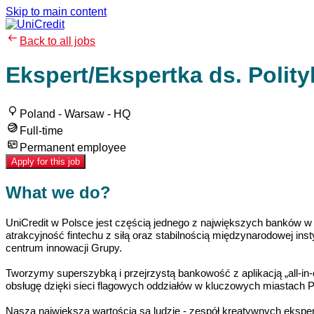
Skip to main content
Back to all jobs
Ekspert/Ekspertka ds. Polity
Poland - Warsaw - HQ
Full-time
Permanent employee
Apply for this job
What we do?
UniCredit w Polsce jest częścią jednego z największych banków w
atrakcyjność fintechu z siłą oraz stabilnością międzynarodowej ins
centrum innowacji Grupy.
Tworzymy superszybką i przejrzystą bankowość z aplikacją „all-in
obsługę dzięki sieci flagowych oddziałów w kluczowych miastach 
Naszą największą wartością są ludzie - zespół kreatywnych ekspe