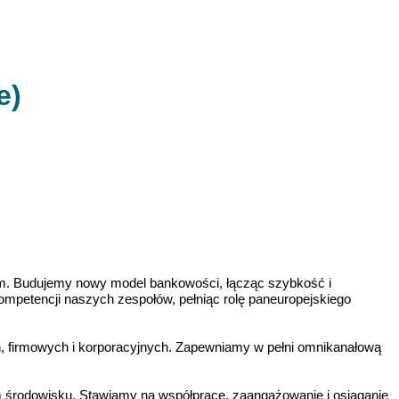
e)
firm. Budujemy nowy model bankowości, łącząc szybkość i
 kompetencji naszych zespołów, pełniąc rolę paneuropejskiego
ch, firmowych i korporacyjnych. Zapewniamy w pełni omnikanałową
m środowisku. Stawiamy na współpracę, zaangażowanie i osiąganie