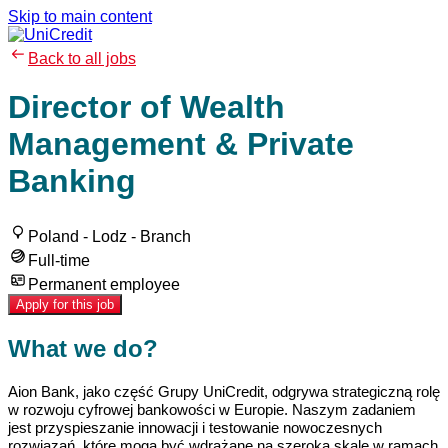
Skip to main content
Back to all jobs
Director of Wealth
Management & Private
Banking
Poland - Lodz - Branch
Full-time
Permanent employee
Apply for this job
What we do?
Aion Bank, jako część Grupy UniCredit, odgrywa strategiczną rolę
w rozwoju cyfrowej bankowości w Europie. Naszym zadaniem
jest przyspieszanie innowacji i testowanie nowoczesnych
rozwiązań, które mogą być wdrażane na szeroką skalę w ramach