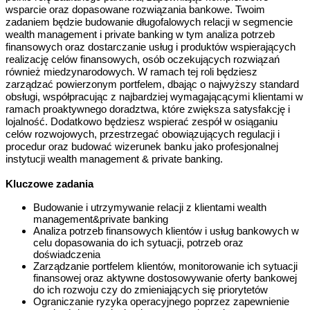
wsparcie oraz dopasowane rozwiązania bankowe. Twoim
zadaniem będzie budowanie długofalowych relacji w segmencie
wealth management i private banking w tym analiza potrzeb
finansowych oraz dostarczanie usług i produktów wspierających
realizację celów finansowych, osób oczekujących rozwiązań
również miedzynarodowych. W ramach tej roli będziesz
zarządzać powierzonym portfelem, dbając o najwyższy standard
obsługi, współpracując z najbardziej wymagającącymi klientami w
ramach proaktywnego doradztwa, które zwiększa satysfakcję i
lojalność. Dodatkowo będziesz wspierać zespół w osiąganiu
celów rozwojowych, przestrzegać obowiązujących regulacji i
procedur oraz budować wizerunek banku jako profesjonalnej
instytucji wealth management & private banking.
Kluczowe zadania
Budowanie i utrzymywanie relacji z klientami wealth
management&private banking
Analiza potrzeb finansowych klientów i usług bankowych w
celu dopasowania do ich sytuacji, potrzeb oraz
doświadczenia
Zarządzanie portfelem klientów, monitorowanie ich sytuacji
finansowej oraz aktywne dostosowywanie oferty bankowej
do ich rozwoju czy do zmieniających się priorytetów
Ograniczanie ryzyka operacyjnego poprzez zapewnienie