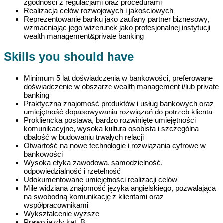
zgodności z regulacjami oraz procedurami
Realizacja celów rozwojowych i jakościowych
Reprezentowanie banku jako zaufany partner biznesowy,
wzmacniając jego wizerunek jako profesjonalnej instytucji
wealth management&private banking
Skills you should have
Minimum 5 lat doświadczenia w bankowości, preferowane
doświadczenie w obszarze wealth management i/lub private
banking
Praktyczna znajomość produktów i usług bankowych oraz
umiejętność dopasowywania rozwiązań do potrzeb klienta
Prokliencka postawa, bardzo rozwinięte umiejętności
komunikacyjne, wysoka kultura osobista i szczególna
dbałość w budowaniu trwałych relacji
Otwartość na nowe technologie i rozwiązania cyfrowe w
bankowości
Wysoka etyka zawodowa, samodzielność,
odpowiedzialność i rzetelność
Udokumentowane umiejętności realizacji celów
Mile widziana znajomość języka angielskiego, pozwalająca
na swobodną komunikację z klientami oraz
współpracownikami
Wykształcenie wyższe
Prawo jazdy kat. B