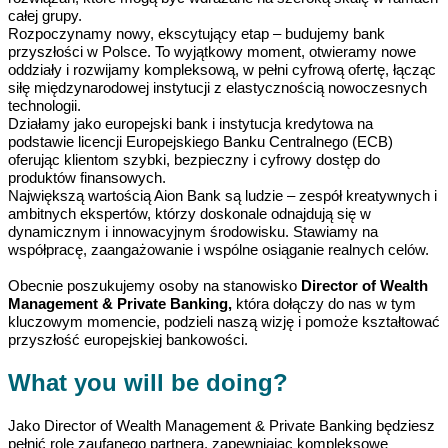
całej grupy.
Rozpoczynamy nowy, ekscytujący etap – budujemy bank
przyszłości w Polsce. To wyjątkowy moment, otwieramy nowe
oddziały i rozwijamy kompleksową, w pełni cyfrową ofertę, łącząc
siłę międzynarodowej instytucji z elastycznością nowoczesnych
technologii.
Działamy jako europejski bank i instytucja kredytowa na
podstawie licencji Europejskiego Banku Centralnego (ECB)
oferując klientom szybki, bezpieczny i cyfrowy dostęp do
produktów finansowych.
Największą wartością Aion Bank są ludzie – zespół kreatywnych i
ambitnych ekspertów, którzy doskonale odnajdują się w
dynamicznym i innowacyjnym środowisku. Stawiamy na
współpracę, zaangażowanie i wspólne osiąganie realnych celów.
Obecnie poszukujemy osoby na stanowisko
Director of
Wealth
Management & Private Banking
,
która dołączy do nas w tym
kluczowym momencie, podzieli naszą wizję i pomoże kształtować
przyszłość europejskiej bankowości
.
What you will be doing?
Jako Director of Wealth Management & Private Banking będziesz
pełnić rolę zaufanego partnera, zapewniając kompleksowe