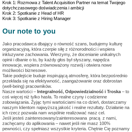
Krok 1: Rozmowa z Talent Acquisition Partner na temat Twojego
dotychczasowego doświadczenia i ambicji
Krok 2: Spotkanie z Head of HR
Krok 3: Spotkanie z Hiring Manager
Our note to you
Jako pracodawca dbający o równość szans, budujemy kulturę
organizacyjną, która czerpie siłę z różnorodności i wspiera
inkluzywne zachowania. Wierzymy, że docenianie unikalnych
opinii i dbanie o to, by każdy głos był słyszany, napędza
innowacje, wspiera zrównoważony rozwój i otwiera nowe
możliwości biznesowe.
Takie podejście buduje inspirującą atmosferę, która bezpośrednio
przekłada się na efektywność, zaangażowanie oraz dobrostan
(well-being) pracowników.
Nasze wartości –
Integralność, Odpowiedzialność i Troska
– to
coś więcej niż tylko hasła. To realne czyny i codzienne
zobowiązania. Żyjąc tymi wartościami na co dzień, dostarczamy
naszym klientom najwyższą jakość i realne rezultaty. Działanie na
ich rzecz pozwala nam wspólnie realizować nasz cel.
Jeśli jesteś zainteresowany/zainteresowana pracą z nami,
zachęcamy do aplikowania – nawet jeśli nie masz 100%
pewności, czy spełniasz wszystkie kryteria. Chętnie Cię poznamy