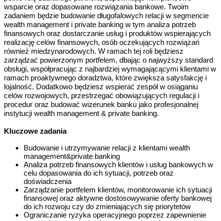
wsparcie oraz dopasowane rozwiązania bankowe. Twoim
zadaniem będzie budowanie długofalowych relacji w segmencie
wealth management i private banking w tym analiza potrzeb
finansowych oraz dostarczanie usług i produktów wspierających
realizację celów finansowych, osób oczekujących rozwiązań
również miedzynarodowych. W ramach tej roli będziesz
zarządzać powierzonym portfelem, dbając o najwyższy standard
obsługi, współpracując z najbardziej wymagającącymi klientami w
ramach proaktywnego doradztwa, które zwiększa satysfakcję i
lojalność. Dodatkowo będziesz wspierać zespół w osiąganiu
celów rozwojowych, przestrzegać obowiązujących regulacji i
procedur oraz budować wizerunek banku jako profesjonalnej
instytucji wealth management & private banking.
Kluczowe zadania
Budowanie i utrzymywanie relacji z klientami wealth
management&private banking
Analiza potrzeb finansowych klientów i usług bankowych w
celu dopasowania do ich sytuacji, potrzeb oraz
doświadczenia
Zarządzanie portfelem klientów, monitorowanie ich sytuacji
finansowej oraz aktywne dostosowywanie oferty bankowej
do ich rozwoju czy do zmieniających się priorytetów
Ograniczanie ryzyka operacyjnego poprzez zapewnienie