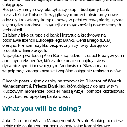
całej grupy.
Rozpoczynamy nowy, ekscytujący etap – budujemy bank
przyszłości w Polsce. To wyjątkowy moment, otwieramy nowe
oddziały i rozwijamy kompleksową, w pełni cyfrową ofertę, łącząc
siłę międzynarodowej instytucji z elastycznością nowoczesnych
technologii.
Działamy jako europejski bank i instytucja kredytowa na
podstawie licencji Europejskiego Banku Centralnego (ECB)
oferując klientom szybki, bezpieczny i cyfrowy dostęp do
produktów finansowych.
Największą wartością Aion Bank są ludzie – zespół kreatywnych i
ambitnych ekspertów, którzy doskonale odnajdują się w
dynamicznym i innowacyjnym środowisku. Stawiamy na
współpracę, zaangażowanie i wspólne osiąganie realnych celów.
Obecnie poszukujemy osoby na stanowisko
Director of
Wealth
Management & Private Banking
,
która dołączy do nas w tym
kluczowym momencie, podzieli naszą wizję i pomoże kształtować
przyszłość europejskiej bankowości
.
What you will be doing?
Jako Director of Wealth Management & Private Banking będziesz
pełnić rolę zaufanego partnera, zapewniając kompleksowe