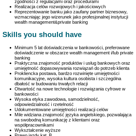
zgodności z regulacjami oraz procedurami
Realizacja celów rozwojowych i jakościowych
Reprezentowanie banku jako zaufany partner biznesowy,
wzmacniając jego wizerunek jako profesjonalnej instytucji
wealth management&private banking
Skills you should have
Minimum 5 lat doświadczenia w bankowości, preferowane
doświadczenie w obszarze wealth management i/lub private
banking
Praktyczna znajomość produktów i usług bankowych oraz
umiejętność dopasowywania rozwiązań do potrzeb klienta
Prokliencka postawa, bardzo rozwinięte umiejętności
komunikacyjne, wysoka kultura osobista i szczególna
dbałość w budowaniu trwałych relacji
Otwartość na nowe technologie i rozwiązania cyfrowe w
bankowości
Wysoka etyka zawodowa, samodzielność,
odpowiedzialność i rzetelność
Udokumentowane umiejętności realizacji celów
Mile widziana znajomość języka angielskiego, pozwalająca
na swobodną komunikację z klientami oraz
współpracownikami
Wykształcenie wyższe
Prawo jazdy kat. B