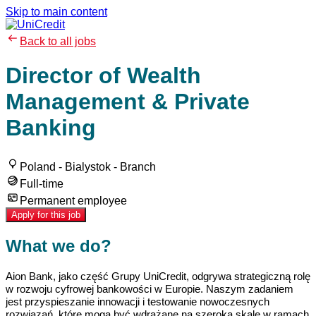
Skip to main content
Back to all jobs
Director of Wealth
Management & Private
Banking
Poland - Bialystok - Branch
Full-time
Permanent employee
Apply for this job
What we do?
Aion Bank, jako część Grupy UniCredit, odgrywa strategiczną rolę
w rozwoju cyfrowej bankowości w Europie. Naszym zadaniem
jest przyspieszanie innowacji i testowanie nowoczesnych
rozwiązań, które mogą być wdrażane na szeroką skalę w ramach